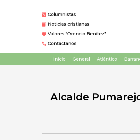
Columnistas

Noticias cristianas

Valores "Orencio Benitez"

Contactanos

Inicio
General
Atlántico
Barranq
Alcalde Pumarejo