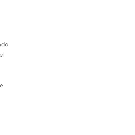
ando
el
te