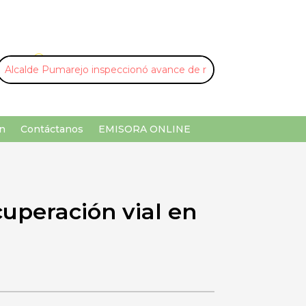
U
¡Buscar por palabra clave!
n
Contáctanos
EMISORA ONLINE
uperación vial en