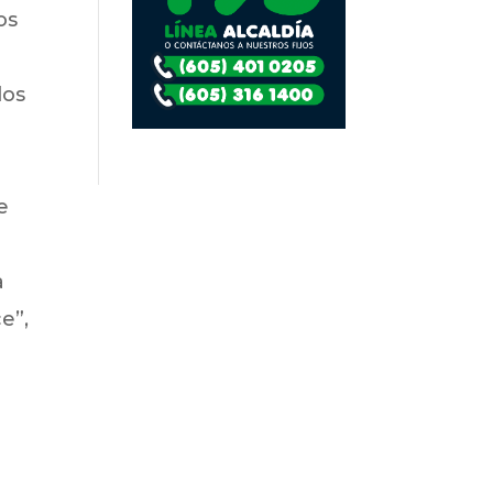
os
dos
e
a
e”,