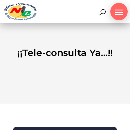
¡¡Tele-consulta Ya…!!