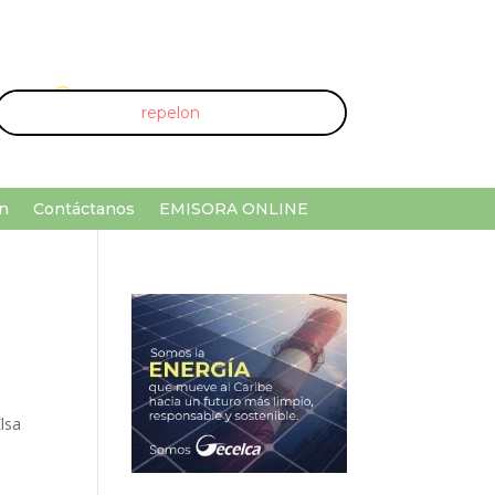
U
¡Buscar por palabra clave!
n
Contáctanos
EMISORA ONLINE
lsa