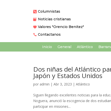
Columnistas

Noticias cristianas

Valores "Orencio Benitez"

Contactanos

Inicio
General
Atlántico
Barranq
Dos niñas del Atlántico pa
Japón y Estados Unidos
por
admin
|
Abr 3, 2023
|
Atlántico
Siguen llegando excelentes noticias para la educ
Noguera, anunció la escogencia de dos estudiant
participar en misiones...