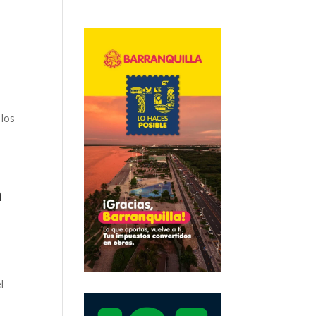
 los
n
l