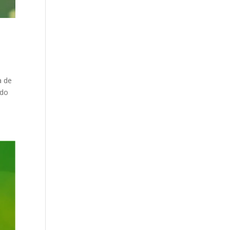
a de
ndo