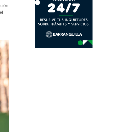
ación
el