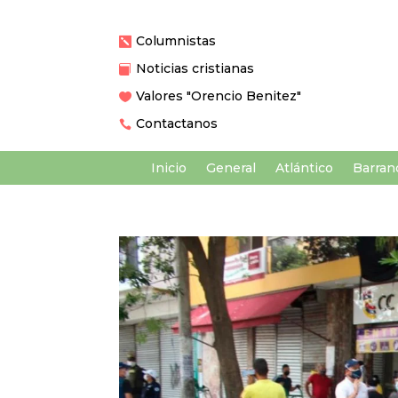
Columnistas

Noticias cristianas

Valores "Orencio Benitez"

Contactanos

Inicio
General
Atlántico
Barranq