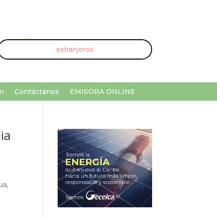
U
¡Buscar por palabra clave!
n
Contáctanos
EMISORA ONLINE
ia
ua,