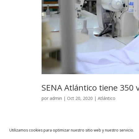
SENA Atlántico tiene 350 
por
admin
|
Oct 20, 2020
|
Atlántico
Las vacantes estarán activas hasta el 31 de oc
el departamento para diferentes sectores económ
Galapa, Baranoa, Ponedera y Malambo se...
Utilizamos cookies para optimizar nuestro sitio web y nuestro servicio.