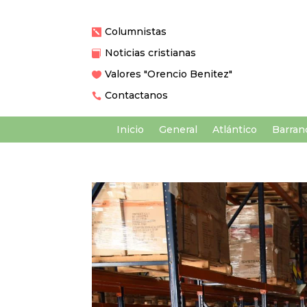
Columnistas

Noticias cristianas

Valores "Orencio Benitez"

Contactanos

Inicio
General
Atlántico
Barranq