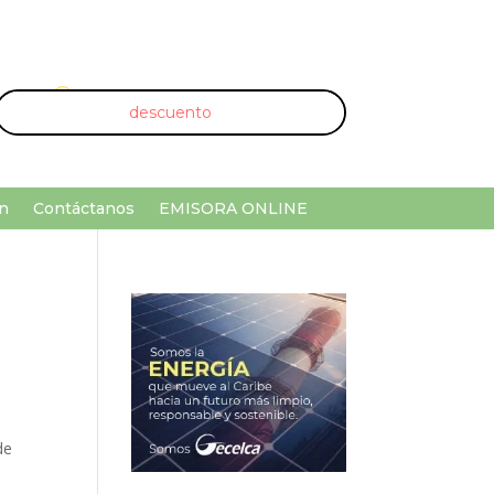
U
¡Buscar por palabra clave!
n
Contáctanos
EMISORA ONLINE
l
de