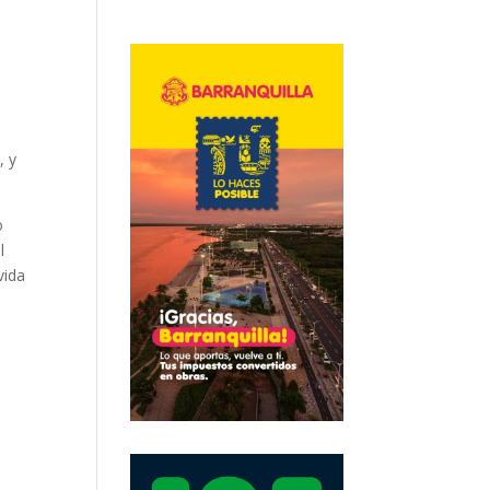
, y
o
l
vida