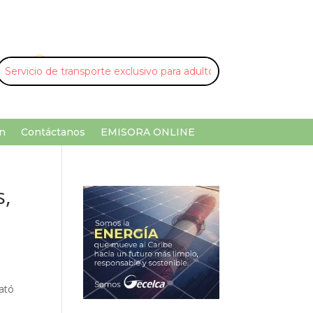
U
¡Buscar por palabra clave!
n
Contáctanos
EMISORA ONLINE
s,
rató